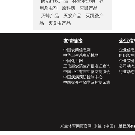
防治白蚁产品
林业杀虫剂
农
用杀虫剂
原料药
灭鼠产品
灭蟑产品
灭蚁产品
灭跳蚤产
品
灭臭虫产品
友情链接
企业信
中国农药信息网
企业信息
中华卫生杀虫药械网
组织架构
中国化工网
企业荣誉
工信部农药生产批准证查询
公司动态
中国卫生有害生物防制协会
行业动态
中国疾病预防控制中心
中国媒介生物学及控制杂志
米兰体育网页官网_米兰（中国）
版权所有(