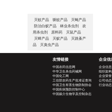
灭蚊产品
驱蚊产品
灭蝇产品
防治白蚁产品
林业杀虫剂
农
用杀虫剂
原料药
灭鼠产品
灭蟑产品
灭蚁产品
灭跳蚤产
品
灭臭虫产品
友情链接
企业信
中国农药信息网
企业信息
中华卫生杀虫药械网
组织架构
中国化工网
企业荣誉
工信部农药生产批准证查询
公司动态
中国卫生有害生物防制协会
行业动态
中国疾病预防控制中心
中国媒介生物学及控制杂志