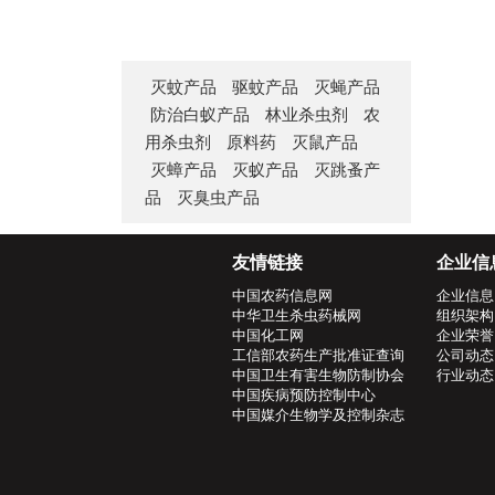
灭蚊产品
驱蚊产品
灭蝇产品
防治白蚁产品
林业杀虫剂
农
用杀虫剂
原料药
灭鼠产品
灭蟑产品
灭蚁产品
灭跳蚤产
品
灭臭虫产品
友情链接
企业信
中国农药信息网
企业信息
中华卫生杀虫药械网
组织架构
中国化工网
企业荣誉
工信部农药生产批准证查询
公司动态
中国卫生有害生物防制协会
行业动态
中国疾病预防控制中心
中国媒介生物学及控制杂志