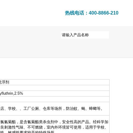
热线电话：400-8866-210
们
悬浮剂
uthrin,2.5%
饭店、学校、、工厂公厕、仓库等场所，防治蚊、蝇、蟑螂等。
氟氯氰菊酯，是含氰菊酯类杀虫剂中，安全性高的产品。经科学加
不良刺激性气味、不可燃烧，室内外环境皆可使用，适用于学校、
全性、敏感性要求较高的特殊场所。