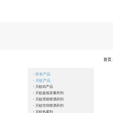
米兰体育网页官网_米兰（中国）
企业
ENGLISH
首页
·
所有产品
·
灭蚊产品
·
灭蚊幼产品
·
灭蚊超低容量药剂
·
灭蚊滞留喷洒药剂
·
灭蚊空间喷洒药剂
·
灭蚊热雾剂