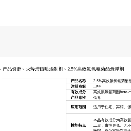
信息
产品资源
技术支持
人才招聘
联系我
产品资源
灭蟑滞留喷洒制剂
2.5%高效氟氯氰菊酯悬浮剂
>
>
>
产品名称
2.5%高效氟氯氰菊酯
注册商标
卫得
有效成分
高效氟氯氰菊酯beta-cyfl
产品毒性
低毒
应用范围
适用于住宅、宾馆、
本品有效成分为高效
性能特点
工后，毒性更低、无
医院、办公室等对安