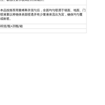
将本品按推荐用量稀释并混匀后，全面均匀喷洒于墙面、地面、门
。喷液量以将物体表面喷透并有少量液体流出为宜，确保均匀覆
书或标签。
500克/瓶×20瓶/箱